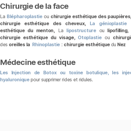
Chirurgie de la face
La
Blépharoplastie
ou
chirurgie esthétique des paupières,
chirurgie esthétique des cheveux,
La génioplastie
esthétique du menton,
La
lipostructure
ou
lipofilling,
chirurgie esthétique du visage,
Otoplastie
ou
chirurg
des
oreilles la
Rhinoplastie
:
chirurgie esthétique
du
Nez
Médecine esthétique
Les
Injection de Botox ou toxine botulique
,
les
injec
hyaluronique
pour supprimer rides et ridules.