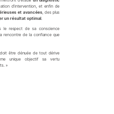
mettront d’établir
un diagnostic
tion d’intervention, et enfin de
érieuses et avancées
, des plus
r un résultat optimal
.
s le respect de sa conscience
 la rencontre de la confiance que
doit être dénuée de tout dérive
me unique objectif sa vertu
ts. »