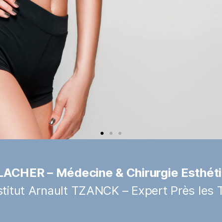
LACHER – Médecine & Chirurgie Esthét
nstitut Arnault TZANCK – Expert Près les 
e, de la