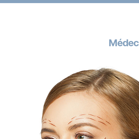
silhouette, des seins & intime.
PRENDRE RDV EN LIGNE
Médeci