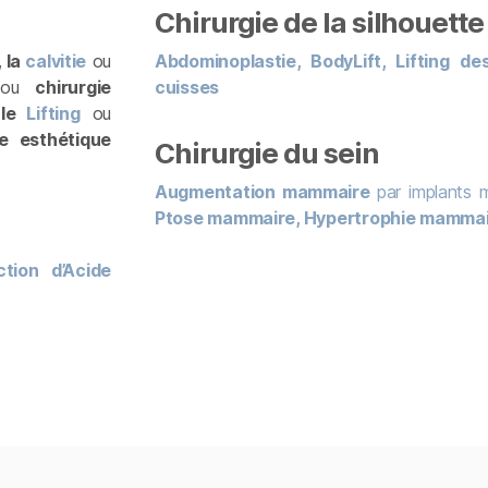
Chirurgie de la silhouette
 la
calvitie
ou
Abdominoplastie,
BodyLift,
Lifting d
ou
chirurgie
cuisses
 le
Lifting
ou
ie esthétique
Chirurgie du sein
Augmentation mammaire
par implants
Ptose mammaire,
Hypertrophie mamma
tion d’
Acide