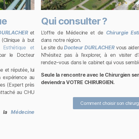
ue
Qui consulter ?
DURLACHER
et
L’offre de Médecine et de
Chirurgie Est
(Clinique à but
dans notre région.
, Esthétique et
Le site du
Docteur DURLACHER
vous aide
ar le Docteur
N’hésitez pas à l’explorer, à en visiter d
rendez–vous dans le cabinet qui vous sembl
e et réputée, lui
Seule la rencontre avec le Chirurgien ser
n expérience au
deviendra VOTRE CHIRURGIEN.
ues (Expert près
n attaché au CHU
Comment choisir son chirurg
 la
Médecine