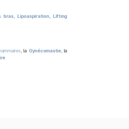
es bras,
Lipoaspiration,
Lifting
 mammaires
,
l
a
Gynécomastie,
l
a
ire